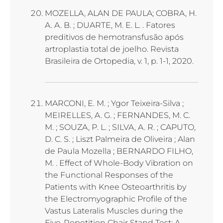
MOZELLA, ALAN DE PAULA; COBRA, H.
A. A. B. ; DUARTE, M. E. L. . Fatores
preditivos de hemotransfusão após
artroplastia total de joelho. Revista
Brasileira de Ortopedia, v. 1, p. 1-1, 2020.
MARCONI, E. M. ; Ygor Teixeira-Silva ;
MEIRELLES, A. G. ; FERNANDES, M. C.
M. ; SOUZA, P. L. ; SILVA, A. R. ; CAPUTO,
D. C. S. ; Liszt Palmeira de Oliveira ; Alan
de Paula Mozella ; BERNARDO FILHO,
M. . Effect of Whole-Body Vibration on
the Functional Responses of the
Patients with Knee Osteoarthritis by
the Electromyographic Profile of the
Vastus Lateralis Muscles during the
Five-Repetition Chair Stand Test: A